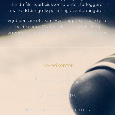
landmålere, arbeidskonsulenter, forleggere,
markedsføringseksperter og eventarrangører.
Vi jobber som et team. Hver fagperson har støtte
fra de andre. Vi utveksler synspunkter og
vurderer ulike perspektiver før beslutninger tas.
Hovedkontor
C/ Pedraza, 12 1ºB
29600 MARBELLA .
+34 951 409 175
info@mmrconsultant.co.uk