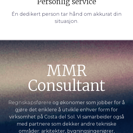
Personlig service
Én dedikert person tar hånd om akkurat din
situasjon.
MMR
Consultant
Regnskapsførere
og økonomer som jobber for å
gjøre det enklere å utvikle enhver form for
virksomhet på Costa del Sol. Vi samarbeider også
med partnere som dekker andre tekniske
områder: arkitekter, bygningsingeniører,