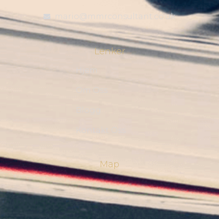
mario@mmrconsultant.co.uk
Lenker
Hjem
Om Oss
Blogg
Kontakt Oss
Map