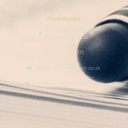
Hovedkontor
C/ Pedraza, 12 1ºB
29600 MARBELLA .
+34 951 409 175
info@mmrconsultant.co.uk
mario@mmrconsultant.co.uk
Lenker
Hjem
Om Oss