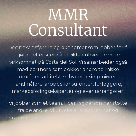
MMR
Consultant
Regnskapsførere
og økonomer som jobber for å
gjøre det enklere å utvikle enhver form for
virksomhet på Costa del Sol. Vi samarbeider også
med partnere som dekker andre tekniske
områder: arkitekter, bygningsingeniører,
landmålere, arbeidskonsulenter, forleggere,
markedsføringseksperter og eventarrangører.
Vi jobber som et team. Hver fagperson har støtte
fra de andre. Vi utveksler synspunkter og
vurderer ulike perspektiver før beslutninger tas.