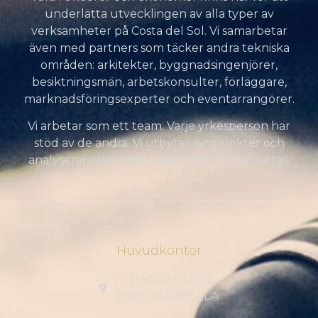
underlätta utvecklingen av alla typer av
verksamheter på Costa del Sol. Vi samarbetar
även med partners som täcker andra tekniska
områden: arkitekter, byggnadsingenjörer,
besiktningsmän, arbetskonsulter, förläggare,
marknadsföringsexperter och eventarrangörer.
Vi arbetar som ett team. Varje yrkesperson har
stöd av de andra. Vi utbyter synpunkter och
analyserar olika perspektiv innan beslut fattas.
Huvudkontor
C/ Pedraza, 12 1ºB
29600 MARBELLA