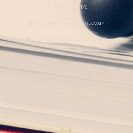
+34 951 409 175
info@mmrconsultant.co.uk
mario@mmrconsultant.co.uk
Sidor
Startsida
Om Oss
Blogg
Kontakta Oss
Map