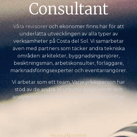
Consultant
Våra revisorer
och ekonomer finns här för att
underlätta utvecklingen av alla typer av
verksamheter på Costa del Sol. Vi samarbetar
även med partners som täcker andra tekniska
områden: arkitekter, byggnadsingenjörer,
besiktningsmän, arbetskonsulter, förläggare,
marknadsföringsexperter och eventarrangörer.
Vi arbetar som ett team. Varje yrkesperson har
stöd av de andra. Vi utbyter synpunkter och
analyserar olika perspektiv innan beslut fattas.
Huvudkontor