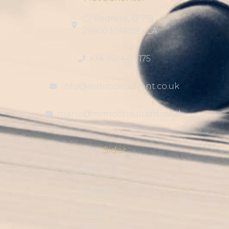
C/ Pedraza, 12 1ºB
29600 MARBELLA
+34 951 409 175
info@mmrconsultant.co.uk
mario@mmrconsultant.co.uk
Sidor
Startsida
Om Oss
Blogg