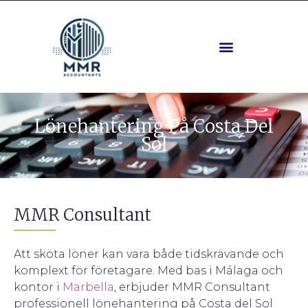
Fastigheter Och Planering
Lönehantering På Costa Del
Sol
MMR Consultant
Att sköta löner kan vara både tidskrävande och
komplext för företagare. Med bas i Málaga och
kontor i
Marbella
, erbjuder MMR Consultant
professionell lönehantering på Costa del Sol