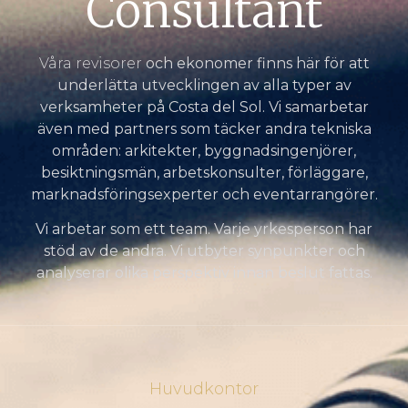
Consultant
Våra revisorer
och ekonomer finns här för att
underlätta utvecklingen av alla typer av
verksamheter på Costa del Sol. Vi samarbetar
även med partners som täcker andra tekniska
områden: arkitekter, byggnadsingenjörer,
besiktningsmän, arbetskonsulter, förläggare,
marknadsföringsexperter och eventarrangörer.
Vi arbetar som ett team. Varje yrkesperson har
stöd av de andra. Vi utbyter synpunkter och
analyserar olika perspektiv innan beslut fattas.
Huvudkontor