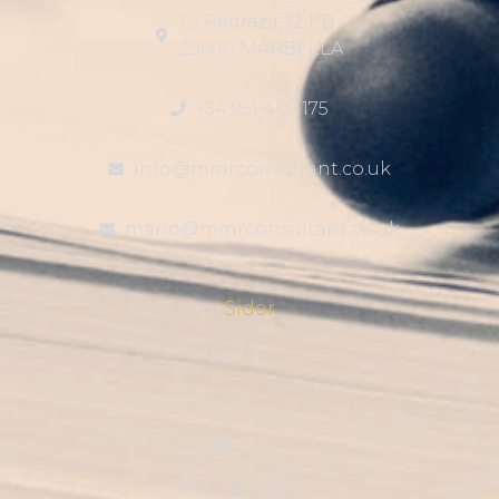
C/ Pedraza, 12 1ºB
29600 MARBELLA
+34 951 409 175
info@mmrconsultant.co.uk
mario@mmrconsultant.co.uk
Sidor
Startsida
Om Oss
Blogg
Kontakta Oss